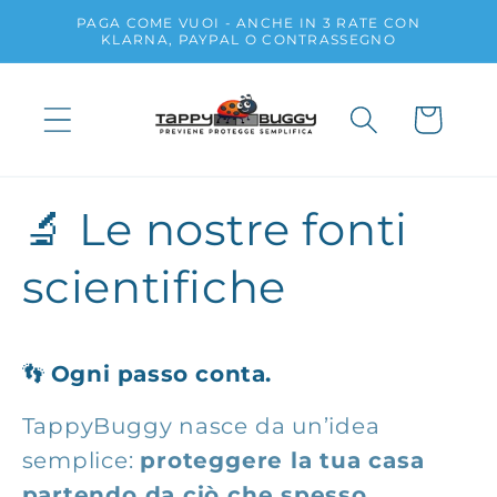
Vai
PAGA COME VUOI - ANCHE IN 3 RATE CON
direttamente
KLARNA, PAYPAL O CONTRASSEGNO
ai contenuti
Carrello
🔬 Le nostre fonti
scientifiche
👣
Ogni passo conta.
TappyBuggy nasce da un’idea
semplice:
proteggere la tua casa
partendo da ciò che spesso