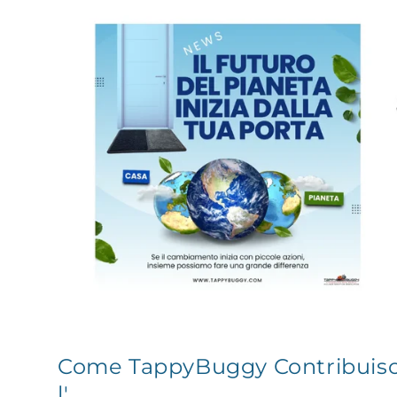
Come TappyBuggy Contribuisce
l'...