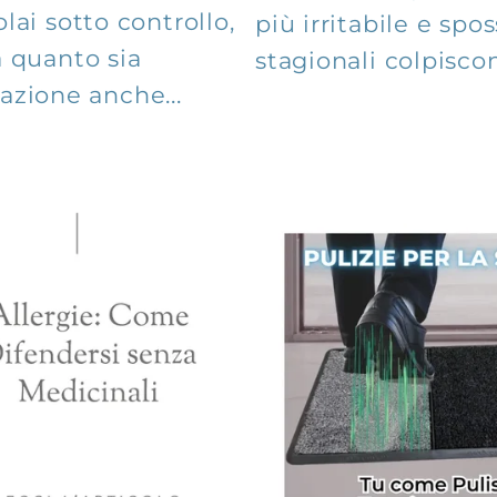
olai sotto controllo,
più irritabile e spo
a quanto sia
stagionali colpiscon
azione anche...