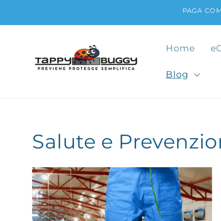
Vai
PAGA COM
direttamente
ai contenuti
Home
e
Blog
Salute e Prevenzio