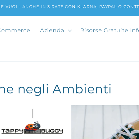
E VUOI - ANCHE IN 3 RATE CON KLARNA, PAYPAL O CON
Commerce
Azienda
Risorse Gratuite In
ne negli Ambienti