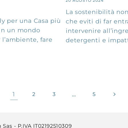
20 AGOSTO 2024
La sostenibilità no
ly per una Casa più
che eviti di far en
 In un mondo
intervenire all’ingr
 l’ambiente, fare
detergenti e impat
1
…
2
3
5
Sas - P.IVA IT02192510309