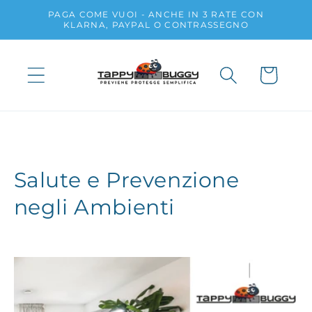
Vai
PAGA COME VUOI - ANCHE IN 3 RATE CON
direttamente
KLARNA, PAYPAL O CONTRASSEGNO
ai contenuti
Carrello
Salute e Prevenzione
negli Ambienti