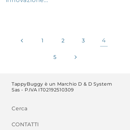
innovazione...
4
1
2
3
5
TappyBuggy è un Marchio D & D System
Sas - P.IVA IT02192510309
Cerca
CONTATTI